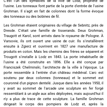
C'est l'un des symboles de la ville de Lodz, propriété de
l'usine. Les tonneaux font partie de la porte d'entrée de l'usine
Grohman. Il s'agit en fait de colonnes dont la forme évoque
des tonneaux ou des bobines de fil.
Les Grohman étaient originaires du village de Sebnitz, près de
Dresde. C'était une famille de tisserands. Deux Grohman,
Traugott et Karol, sont arrivés dans le royaume de Pologne. À
Varsovie, ils ont ouvert une usine de cuir. Ils s'installèrent
ensuite à Zgierz et ouvrirent en 1827 une manufacture de
produits en coton. Mais les chemins des frères se séparent et
Trougott s'installe à Lodz en 1843. La porte inhabituelle de
l'usine a été construite en 1896. Elle a été conçue par
Franciszek Chelminski, l'architecte de la ville à l'époque. La
porte ressemble à l'entrée d'un château médiéval. L'arc est
soutenu par deux colonnes (tonneaux) et le sommet est
couronné d'un pignon dentelé. Jusque dans les années 1950, il
y avait au sommet de l'arcade une sculpture en fer forgé
ressemblant à un aigle aux ailes déployées, mais aujourd'hui il
n'y a plus de trace de cette sculpture. La famille Grohman
dirigeait le corps des pompiers de Lodz et, après la