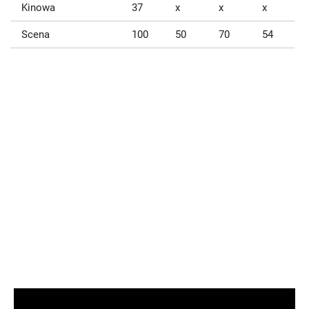
Kinowa
37
x
x
x
Scena
100
50
70
54