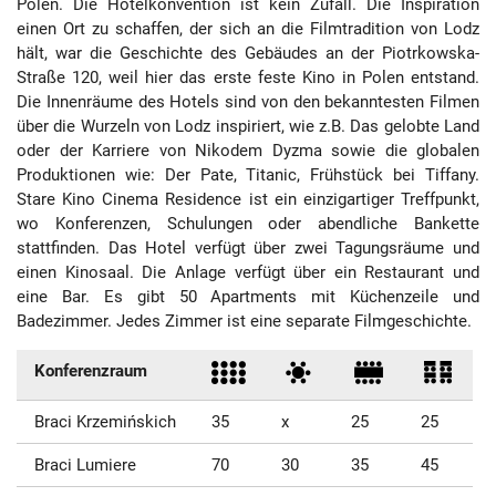
Polen. Die Hotelkonvention ist kein Zufall. Die Inspiration
einen Ort zu schaffen, der sich an die Filmtradition von Lodz
hält, war die Geschichte des Gebäudes an der Piotrkowska-
Straße 120, weil hier das erste feste Kino in Polen entstand.
Die Innenräume des Hotels sind von den bekanntesten Filmen
über die Wurzeln von Lodz inspiriert, wie z.B. Das gelobte Land
oder der Karriere von Nikodem Dyzma sowie die globalen
Produktionen wie: Der Pate, Titanic, Frühstück bei Tiffany.
Stare Kino Cinema Residence ist ein einzigartiger Treffpunkt,
wo Konferenzen, Schulungen oder abendliche Bankette
stattfinden. Das Hotel verfügt über zwei Tagungsräume und
einen Kinosaal. Die Anlage verfügt über ein Restaurant und
eine Bar. Es gibt 50 Apartments mit Küchenzeile und
Badezimmer. Jedes Zimmer ist eine separate Filmgeschichte.
Konferenzraum
Braci Krzemińskich
35
x
25
25
Braci Lumiere
70
30
35
45