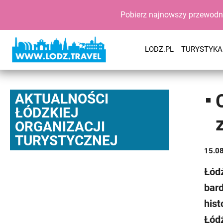
Pobierz najnowszy przewodn
LODZ.PL
TURYSTYKA
AKTUALNOŚCI
ŁÓDZKIEJ
ORGANIZACJI
TURYSTYCZNEJ
15.0
Łódź
bard
hist
Łód