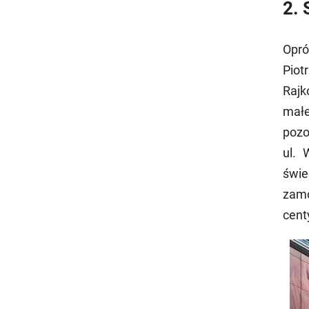
2. 
Opró
Piot
Rajk
małe
pozo
ul. 
świe
zamó
cent