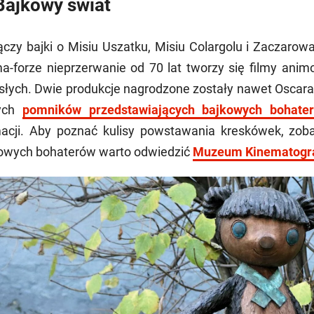
Bajkowy świat
ączy bajki o Misiu Uszatku, Misiu Colargolu i Zaczar
a-forze nieprzerwanie od 70 lat tworzy się filmy animow
słych. Dwie produkcje nagrodzone zostały nawet Oscara
ych
pomników przedstawiających bajkowych bohate
acji. Aby poznać kulisy powstawania kreskówek, zoba
owych bohaterów warto odwiedzić
Muzeum Kinematogra