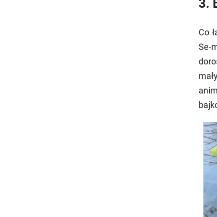
3. 
Co ł
Se-m
doro
mał
anim
bajk