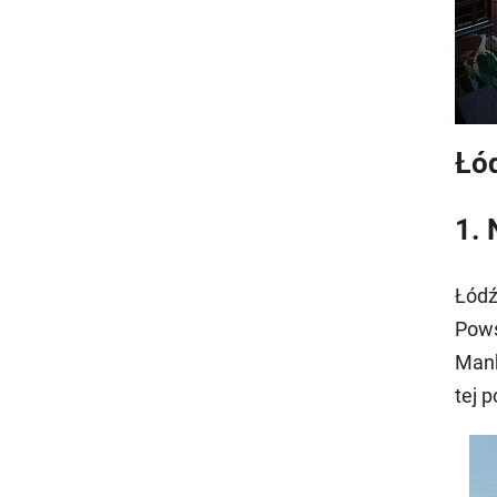
Łód
1. 
Łódź
Pows
Manh
tej 