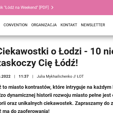
ik "Łódź na Weekend" [PDF]
CONVENTION
ORGANIZACJA
KONTAKT
NEWSLETTER
Ciekawostki o Łodzi - 10 n
zaskoczy Cię Łódź!
8.2022
11:37
Julia Mykhailichenko // ŁOT
 to miasto kontrastów, które intryguje na każdym k
zo dynamicznej historii rozwoju miasto pełne jes
orii oraz unikalnych ciekawostek. Zapraszamy do 
ź ma do zaoferowania!