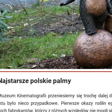
Najstarsze polskie palmy
uzeum Kinematografii przeniesiemy się trochę dalej 
ktu było nieco przypadkowe. Pierwsze okazy roślin 
kich fabrykantów, którzy z różnych względów nie mogli s