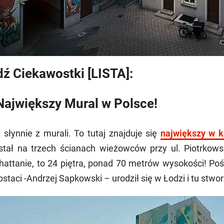
ź Ciekawostki [LISTA]:
Największy Mural w Polsce!
 słynnie z murali. To tutaj znajduje się
największy w k
tał na trzech ścianach wieżowców przy ul. Piotrkowsk
attanie, to 24 piętra, ponad 70 metrów wysokości! Po
postaci -Andrzej Sapkowski – urodził się w Łodzi i tu stwo