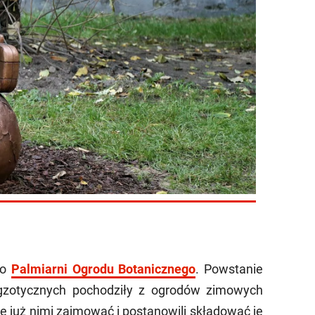
do
Palmiarni Ogrodu Botanicznego
. Powstanie
egzotycznych pochodziły z ogrodów zimowych
ię już nimi zajmować i postanowili składować je