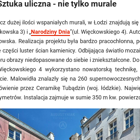
Sztuka uliczna - nie tylko murale
cz dużej ilości wspaniałych murali, w Łodzi znajdują się
rkowska 3) i „
Narodziny Dnia
”(ul. Więckowskiego 4). Aut
owska. Realizacja projektu była bardzo pracochłonna, 
 części luster ścian kamienicy. Odbijająca światło moza
ru obrazy niedopasowane do siebie i zniekształcone. Do 
Więckowskiego 4 wykorzystano nowatorską technikę, 
cie. Malowidła znalazły się na 260 supernowoczesnyc
wienie przez Ceramikę Tubądzin (woj. łódzkie). Najwię
ymetrów. Instalacja zajmuje w sumie 350 m kw. powierzc