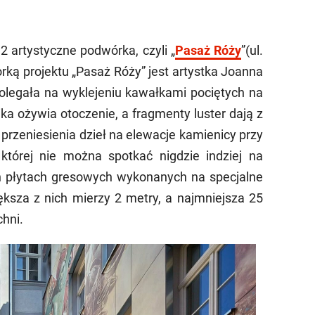
 2 artystyczne podwórka, czyli „
Pasaż Róży
”(ul.
orką projektu „Pasaż Róży” jest artystka Joanna
polegała na wyklejeniu kawałkami pociętych na
ika ożywia otoczenie, a fragmenty luster dają z
przeniesienia dzieł na elewacje kamienicy przy
której nie można spotkać nigdzie indziej na
h płytach gresowych wykonanych na specjalne
ksza z nich mierzy 2 metry, a najmniejsza 25
hni.