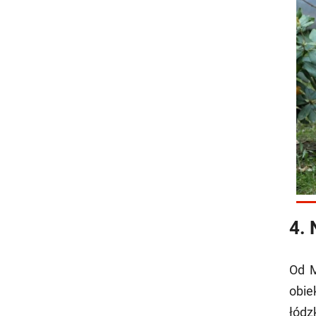
4. 
Od M
obie
łódz