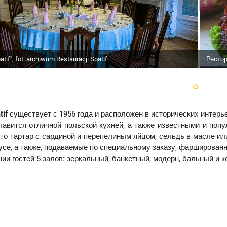
Рестора
tif", fot. archiwum Restauracji Spatif
tif
существует с 1956 года и расположен в исторических интерье
лавится отличной польской кухней, а также известными и по
это тартар с сардиной и перепелиным яйцом, сельдь в масле или
се, а также, подаваемые по специальному заказу, фарширован
ии гостей 5 залов: зеркальный, банкетный, модерн, бальный и к