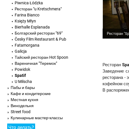
Piwnica Łódzka
Ресторан "u Kretschmera"
Farina Bianco
Księży Młyn
Bierhalle Esplanada
Болгарский ресторан "69"
Ресторан "Spa
Česky Film Restaurant & Pub
Fatamorgana
Galicja
Тайский ресторан Hot Spoon
Вареничная "Теремок"
Ресторан
Spa
Powidok
Заведение с
Spatif
ресторана - 
U Milscha
кофейном соу
Пабы и бары
В распоряжен
Кафе и кондитерские
Местная кухня
Винодельня
Street food
Кулинарные мастер-классы
Что делать?