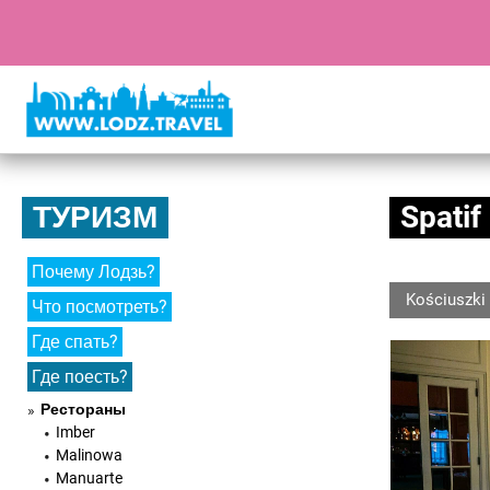
ТУРИЗМ
Spatif
Почему Лодзь?
Kościuszki 
Что посмотреть?
Где спать?
Где поесть?
Рестораны
Imber
Malinowa
Manuarte