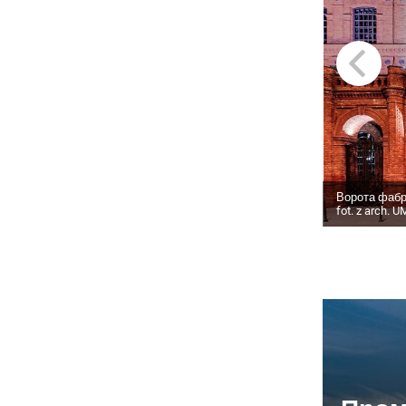
Ворота фабр
fot. z arch. U