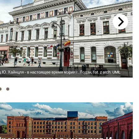
 Ю. Хайнцля - в настоящее время мэрия г. Лодзи, fot. z arch. UMŁ