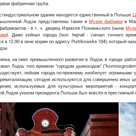
ервая фабричная труба.
остиндустриальном здании находится единственный в Польше
Ц
мышленной Лодзи представлены также в
Музее фабрики
в Ман
фабрикантов - в т. ч. дворец Израэля Познаньского (ныне
Музе
фии
). Даже хейнал города (пол. hejnał - сигнал точного вре
 в 12.00 в окне мэрии по адресу Piotrkowska 104), который наз
дзи.
 века, на пике промышленного развития в Лодзи, в городе раб
звал Лодзь того времени "городом дымоходов" ("kominogrodem
уществует, пейзаж города по-прежнему изобилует огромными з
 ревитализации, сегодня используются для совершенно иных це
ения, используемые для культурных мероприятий - концер
й Лодзи указом президента Польши был внесён в престижный с