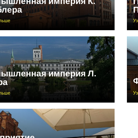
ышленная империя К.
лера
ольше
У
ышленная империя Л.
ра
ольше
У
приятие