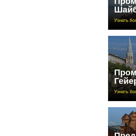
Пром
Шайб
Узнать б
Пром
Гейе
Узнать б
Пред