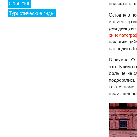
События
появилась п
Туристические гиды
Сегодня в п
времён про
резиденции 
кинематогра
появляющийся
наследию Ло
В начале XX
что Тувим на
больше не с
подверглись
также помещ
промышленно