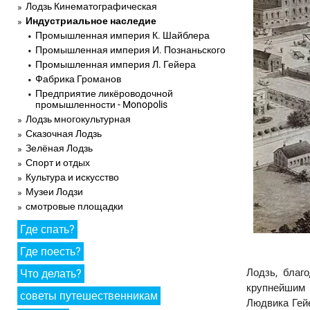
Лодзь Кинематографическая
Индустриальное наследие
Промышленная империя К. Шайблера
Промышленная империя И. Познаньского
Промышленная империя Л. Гейера
Фабрика Громанов
Предприятие ликёроводочной
промышленности - Monopolis
Лодзь многокультурная
Сказочная Лодзь
Зелёная Лодзь
Спорт и отдых
Культура и искусство
Музеи Лодзи
смотровые площадки
Где спать?
Где поесть?
Лодзь, благ
Что делать?
крупнейшим 
советы путешественникам
Людвика Гейе