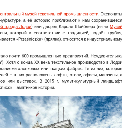
ентральный музей текстильной промышленности
. Экспонаты
уфактуре, а её историю приближают к нам сохранившееся
й города Лодзи
) или дворец Кароля Шайблера (ныне
Музей
мени, который в соответствии с традицией, подаёт трубач,
ывается «Prząśniczka» (прялка), относится к индустриальному
отало почти 600 промышленных предприятий. Неудивительно,
"). Хотя с конца XX века текстильное производство в Лодзи
даниями хлопковых или ткацких фабрик. Те из них, которые
лей – в них расположены лофты, отели, офисы, магазины, а
тов или выставок. В 2015 г. мультикультурный ландшафт
писок Памятников истории.