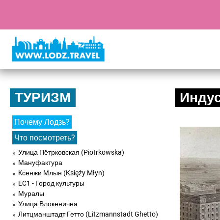
ТУРИЗМ
Индус
Почему Лодзь?
Что посмотреть?
Улица Пётрковская (Piotrkowska)
Мануфактура
Ксенжи Млын (Księży Młyn)
EC1 - Город культуры
Муралы
Улица Влокенична
Литцманштадт Гетто (Litzmannstadt Ghetto)