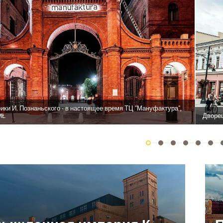
ики И. Познаньского - в настоящее время ТЦ "Мануфактура",
MŁ
Дворец