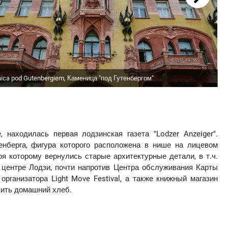
ica pod Gutenbergiem, Каменица "под Гутенбергом"
 находилась первая лодзинская газета "Lodzer Anzeiger".
енберга, фигура которого расположена в нише на лицевом
я которому вернулись старые архитектурные детали, в т.ч.
центре Лодзи, почти напротив Центра обслуживания Карты
рганизатора Light Move Festival, а также книжный магазин
упить домашний хлеб.