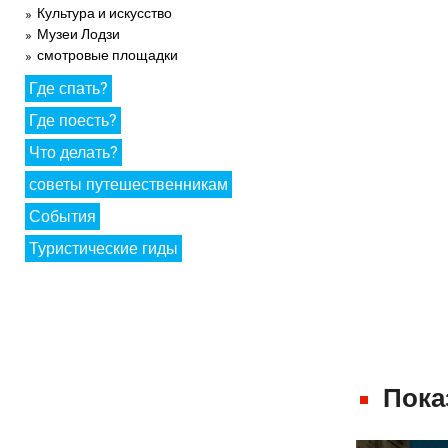
Культура и искусство
Музеи Лодзи
смотровые площадки
Где спать?
Где поесть?
Что делать?
советы путешественникам
События
Туристические гиды
Пока