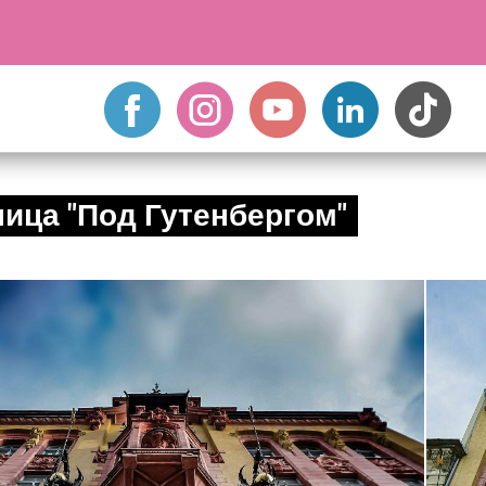
ица "Под Гутенбергом"