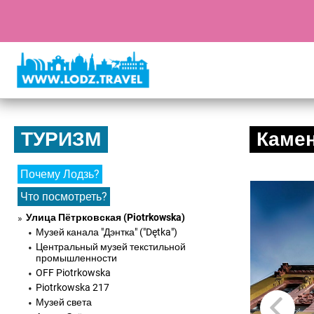
ТУРИЗМ
Камен
Почему Лодзь?
Что посмотреть?
Улица Пётрковская (Piotrkowska)
Музей канала "Дэнтка" ("Dętka")
Центральный музей текстильной
промышленности
OFF Piotrkowska
Piotrkowska 217
Музей света