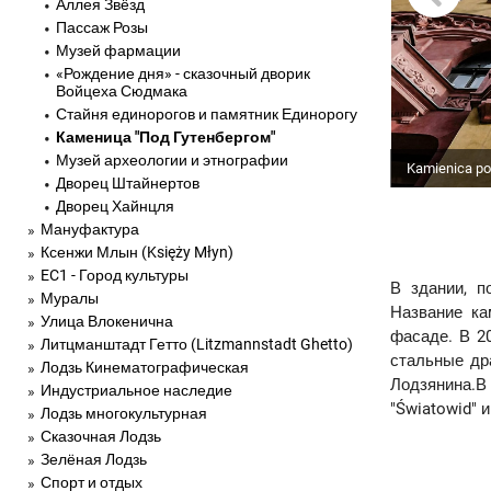
Аллея Звёзд
Пассаж Розы
Музей фармации
«Рождение дня» - сказочный дворик
Войцеха Сюдмака
Стайня единорогов и памятник Единорогу
Каменица "Под Гутенбергом"
Музей археологии и этнографии
Kamienica po
Дворец Штайнертов
Дворец Хайнцля
Мануфактура
Ксенжи Млын (Księży Młyn)
EC1 - Город культуры
В здании, п
Муралы
Название ка
Улица Влокенична
фасаде. В 2
Литцманштадт Гетто (Litzmannstadt Ghetto)
стальные др
Лодзь Кинематографическая
Лодзянина.В
Индустриальное наследие
"Światowid" 
Лодзь многокультурная
Сказочная Лодзь
Зелёная Лодзь
Спорт и отдых