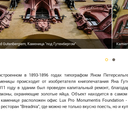
d Gutenbergiem, Каменица "под Гутенбергом"
Kamien
остроенном в 1893-1896 годах типографом Яном Петерсильге,
меницы происходит от изобретателя книгопечатания Яна Гут
011 году в здании был проведен капитальный ремонт, благодар
аконы, охраняющие золотые яйца. Объект находится в самом 
 каменице расположен офис Lux Pro Monumentis Foundation - о
и ресторан "Breadnia", где можно не только вкусно поесть, но и к