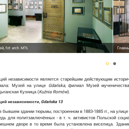
й, fot: arch. MTŁ
Главны
ций независимости является старейшим действующим историч
иала: Музей на улице
Gda
ń
ska
, филиал Музей мученичеств
Цыганская Кузница (
Ku
ź
nia
Rom
ó
w
).
ций независимости,
Gda
ń
ska
13
 бывшем здании тюрьмы, построенном в 1883-1885 гг., на улиц
дь для политзаключённых - в т. ч. активистов Польской соци
ешнем дворе в то время была установлена виселица. Здани