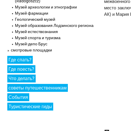
(Radogoszcz)
межвоенного 
Музей археологии и этнографии
место заклю
Музей фармации
АК) и Мария 
Геологический музей
Музей образования Лодзинского региона
Музей естествознания
Музей спорта и туризма
Музей-депо Брус
смотровые площадки
Где спать?
Где поесть?
Что делать?
советы путешественникам
События
Туристические гиды