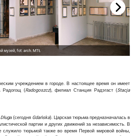
й музей, fot: arch. MTŁ
еским учреждением в городе. В настоящее время он имеет
а Радогощ (
Radogoszcz
), филиал Станция Радэгаст (
Stacja
е
D
ł
ug
а
(сегодня
Gda
ń
ska
). Царская тюрьма предназначалась в
алистической партии и других движений за независимость. В
е служило тюрьмой также во время Первой мировой войны,