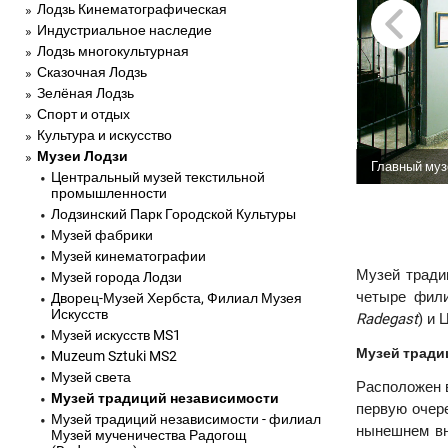
Лодзь Кинематографическая
Индустриальное наследие
Лодзь многокультурная
Сказочная Лодзь
Зелёная Лодзь
Спорт и отдых
Культура и искусство
Музеи Лодзи
Главный музе
Центральный музей текстильной
промышленности
Лодзинский Парк Городской Культуры
Музей фабрики
Музей кинематографии
Музей тради
Музей города Лодзи
четыре фил
Дворец-Музей Хербста, Филиал Музея
Искусств
Radegast
) и 
Музей искусств MS1
Музей тради
Muzeum Sztuki MS2
Музей света
Расположен в
Музей традиций независимости
первую очере
Музей традиций независимости - филиал
нынешнем вн
Музей мученичества Радогощ