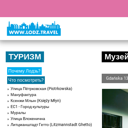
ТУРИЗМ
Музей
Почему Лодзь?
Gdańska 13
Что посмотреть?
Улица Пётрковская (Piotrkowska)
Мануфактура
Ксенжи Млын (Księży Młyn)
EC1 - Город культуры
Муралы
Улица Влокенична
Литцманштадт Гетто (Litzmannstadt Ghetto)