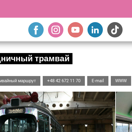
дничный трамвай
мвайный маршрут
+48 42 672 11 70
E-mail
WWW