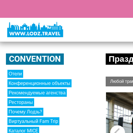
CONVENTION
Праз
Отели
Любой тра
Конференционные объекты
Рекомендуемые агенства
Рестораны
Почему Лодзь?
Виртуальный Fam Trip
Каталог MICE