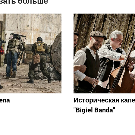
зать больше
ena
Историческая кап
"Bigiel Banda"