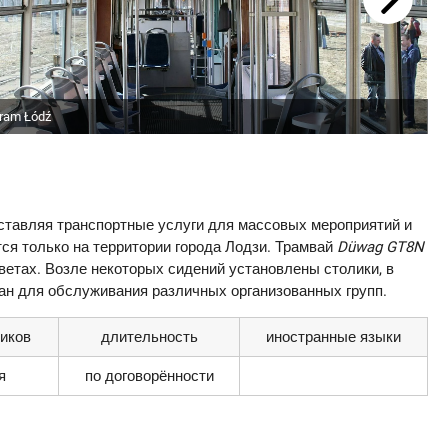
Tram Łódź
доставляя транспортные услуги для массовых мероприятий и
тся только на территории города Лодзи. Трамвай
Düwag GT8N
ветах. Возле некоторых сидений установлены столики, в
ан для обслуживания различных организованных групп.
ников
длительность
иностранные языки
я
по договорённости