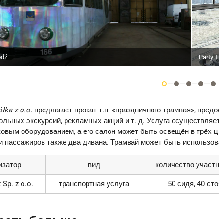
Party 
ódź
łka z o.o.
предлагает прокат т.н. «праздничного трамвая», пре
ольных экскурсий, рекламных акций и т. д. Услуга осуществляе
овым оборудованием, а его салон может быть освещён в трёх ц
 пассажиров также два дивана. Трамвай может быть использов
изатор
вид
количество участ
Sp. z o.o.
транспортная услуга
50 сидя, 40 сто