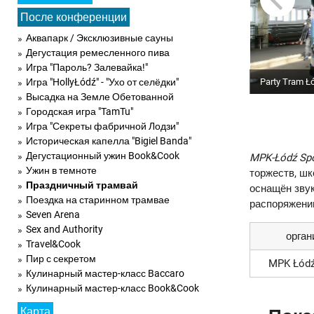
После конференции
Аквапарк / Эксклюзивные сауны
Дегустация ремесленного пива
Игра "Пароль? Залевайка!"
Игра "HollyŁódź" - "Ухо от селёдки"
Party Tram Ł
Высадка на Земле Обетованной
Городская игра "TamTu"
Игра "Секреты фабричной Лодзи"
Историческая капелла "Bigiel Banda"
Дегустационный ужин Book&Cook
MPK-Łódź Spó
Ужин в темноте
торжеств, шк
Праздничный трамвай
оснащён звук
Поездка на старинном трамвае
распоряжении
Seven Arena
Sex and Authority
орган
Travel&Cook
Пир с секретом
MPK Łódź 
Кулинарный мастер-класс Baccaro
Кулинарный мастер-класс Book&Cook
Карта