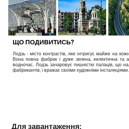
ЩО ПОДИВИТИСЬ?
Лодзь - місто контрастів, яке інтригує майже на кож
Вона повна фабрик і дуже зелена, еклектична та 
водночас. Лодзь зачаровує пишністю палаців, що н
фабрикантів, і вражає своїми художніми інсталяціями
Для завантаження: