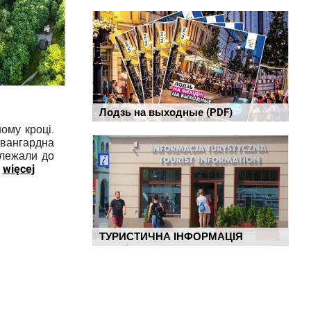
Лодзь на выходные (PDF)
ному кроці.
авангардна
алежали до
.
więcej
ТУРИСТИЧНА ІНФОРМАЦІЯ