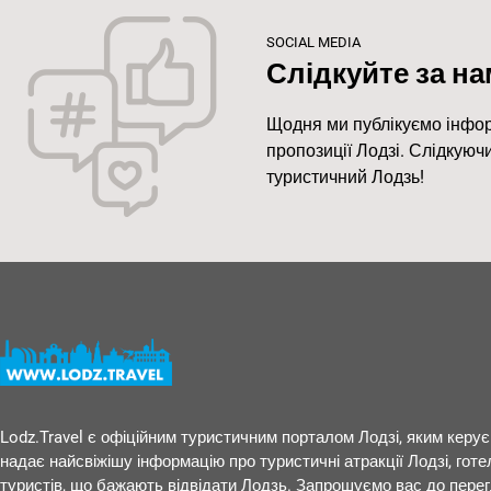
SOCIAL MEDIA
Слідкуйте за на
Щодня ми публікуємо інфор
пропозиції Лодзі. Слідкуюч
туристичний Лодзь!
Lodz.Travel є офіційним туристичним порталом Лодзі, яким керує
надає найсвіжішу інформацію про туристичні атракції Лодзі, готелі
туристів, що бажають відвідати Лодзь. Запрошуємо вас до пере