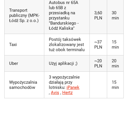
Autobus nr 65A
lub 65B z
Transport
przesiadką na
3,60
30
publiczny (MPK-
przystanku
PLN
min
Łódź Sp. z o.o.)
"Bandurskiego -
Łódź Kaliska"
Postój taksówek
~37
15
Taxi
zlokalizowany jest
PLN
min
tuż obok terminalu
~20
20
Uber
Użyj aplikacji ;)
PLN
min
3 wypożyczalnie
Wypożyczalnia
działają przy
15
samochodów
lotnisku:
iPanek
min
,
Avis
,
Hertz