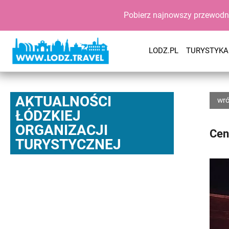
Pobierz najnowszy przewodn
LODZ.PL
TURYSTYKA
AKTUALNOŚCI
wró
ŁÓDZKIEJ
ORGANIZACJI
Cen
TURYSTYCZNEJ