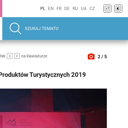
PL
EN
FR
DE
RU
UA
CZ
ałek
na klawiaturze
2 / 5
 Produktów Turystycznych 2019