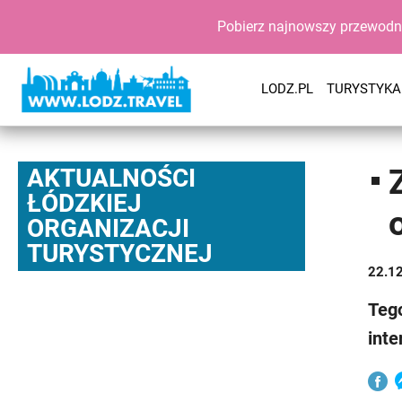
Pobierz najnowszy przewodn
LODZ.PL
TURYSTYKA
AKTUALNOŚCI
ŁÓDZKIEJ
ORGANIZACJI
TURYSTYCZNEJ
22.1
Teg
inte