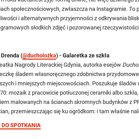
ach społecznościowych, zwłaszcza na Instagramie. To 
liwości i alternatywnych przyjemności z odkrywania blisk
agramowych słodkich zdjęć i pozorowanej rzeczywistości
 Drenda (
@ducholożka
) - Galaretka ze szkła
eatka Nagrody Literackiej Gdynia, autorka esejów
Duchol
eczkę śladem własnoręcznego zdobnictwa przydomowe
szych i mniejszych miejscowościach. Poszukuje śladów ul
i '70: mozaik z pracowicie potłuczonej ceramiki albo szkł
niem malowanych na ścianach skromnych budynków z PRL
cian, przemieszczając się ku ogródkom: i tam właśnie na
K DO SPOTKANIA