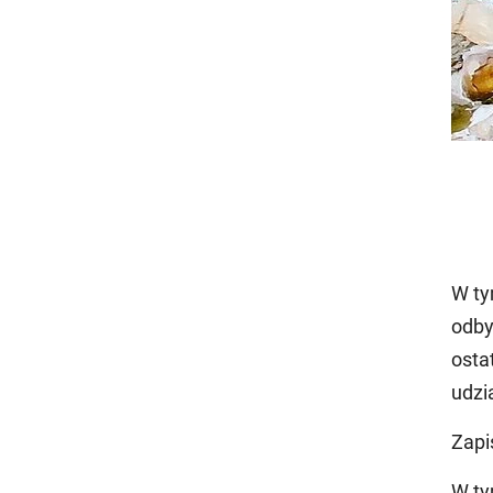
W ty
odby
osta
udzi
Zapi
W ty