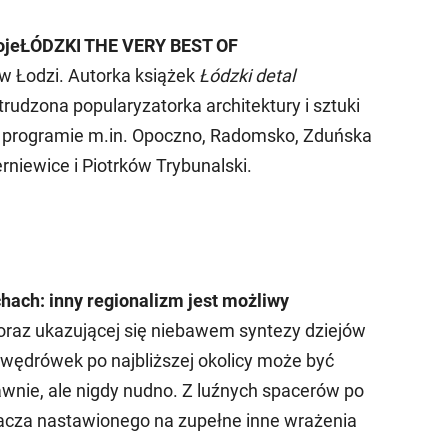
alwojeŁÓDZKI THE VERY BEST OF
 w Łodzi. Autorka książek
Łódzki detal
strudzona popularyzatorka architektury i sztuki
W programie m.in. Opoczno, Radomsko, Zduńska
rniewice i Piotrków Trybunalski.
chach: inny regionalizm jest możliwy
o oraz ukazującej się niebawem syntezy dziejów
 wędrówek po najbliższej okolicy może być
bawnie, ale nigdy nudno. Z luźnych spacerów po
acza nastawionego na zupełne inne wrażenia