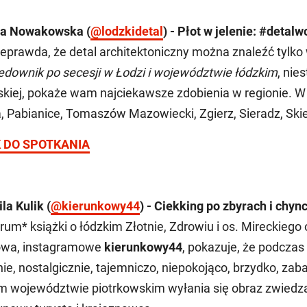
a Nowakowska (
@lodzkidetal
) - Płot w jelenie: #det
ieprawda, że detal architektoniczny można znaleźć tylko
edownik po secesji w Łodzi i województwie łódzkim
, nie
skiej, pokaże wam najciekawsze zdobienia w regionie. 
, Pabianice, Tomaszów Mazowiecki, Zgierz, Sieradz, Skie
K DO SPOTKANIA
la Kulik (
@kierunkowy44
) - Ciekking po zbyrach i chyn
rum* książki o łódzkim Złotnie, Zdrowiu i os. Mireckieg
wa, instagramowe
kierunkowy44
, pokazuje, że podczas
nie, nostalgicznie, tajemniczo, niepokojąco, brzydko, za
m województwie piotrkowskim wyłania się obraz zwiedz