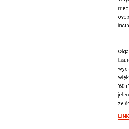
medi
osob
inst
Olga
Laur
wyci
więk
'60 
jele
ze ś
LIN