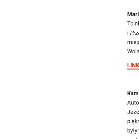
Mari
To n
i
Prz
miej
Wola
LIN
Kami
Auto
Jeżo
pięk
były