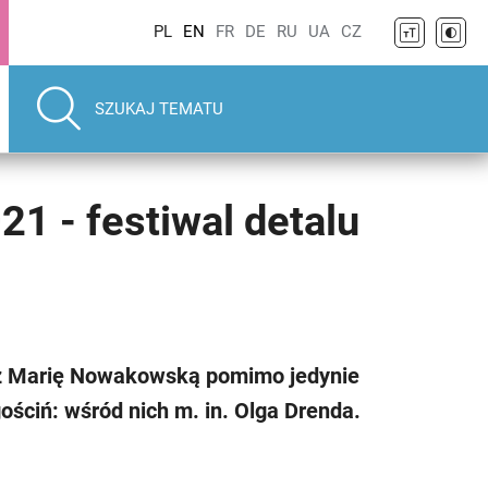
PL
EN
FR
DE
RU
UA
CZ
1 - festiwal detalu
zez Marię Nowakowską pomimo jedynie
ściń: wśród nich m. in. Olga Drenda.