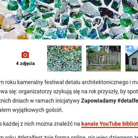
4 zdjęcia
m roku kameralny festiwal detalu architektonicznego i m
wa się: organizatorzy szykują się na rok przyszły, by sp
tnich dniach w ramach inicjatywy
Zapowiadamy #detalfe
ałem wyjątkowych gościń.
s każdej z nich można znaleźć na
kanale YouTube biblio
m roku #detalfest żyje formą online, nic więc dziwnego