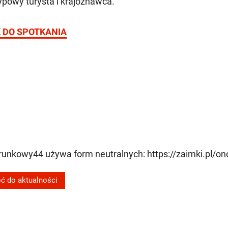
typowy turysta i krajoznawca.
K DO SPOTKANIA
erunkowy44 używa form neutralnych: https://zaimki.pl/on
ć do aktualności