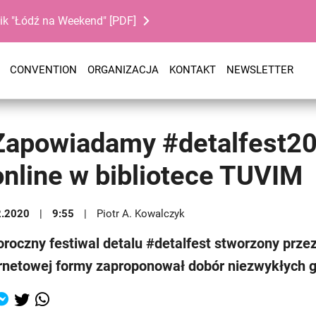
ik "Łódź na Weekend" [PDF]
CONVENTION
ORGANIZACJA
KONTAKT
NEWSLETTER
Zapowiadamy #detalfest202
online w bibliotece TUVIM
2.2020
9:55
Piotr A. Kowalczyk
oroczny festiwal detalu #detalfest stworzony pr
rnetowej formy zaproponował dobór niezwykłych go