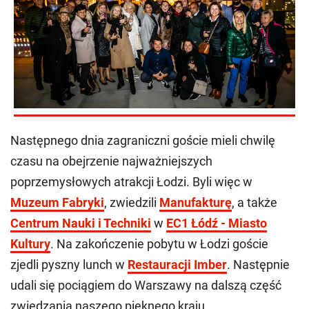
Następnego dnia zagraniczni goście mieli chwilę
czasu na obejrzenie najważniejszych
poprzemysłowych atrakcji Łodzi. Byli więc w
Muzeum Fabryki
, zwiedzili
Manufakturę
, a także
Centrum Nauki i Techniki
w
EC1 Łódź - Miasto
Kultury
. Na zakończenie pobytu w Łodzi goście
zjedli pyszny lunch w
Restauracji Imber
. Następnie
udali się pociągiem do Warszawy na dalszą część
zwiedzania naszego pięknego kraju.