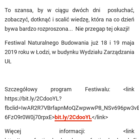
To szansa, by w ciągu dwóch dni posłuchać,
zobaczyć, dotknąć i scalić wiedzę, która na co dzień
bywa bardzo rozproszona... Nie przegap tej okazji!
Festiwal Naturalnego Budowania już 18 i 19 maja
2019 roku w Łodzi, w budynku Wydziału Zarządzania
UŁ
Szczegółowy program Festiwalu: <link
https://bit.ly/2CdooYL?
fbclid=IwAR2R7VBrfapnMoQZwpwwP8_NSv696pw3
6FzO9r0W0j70rpxE>
bit.ly/2CdooYL
</link>
Więcej informacji: <link