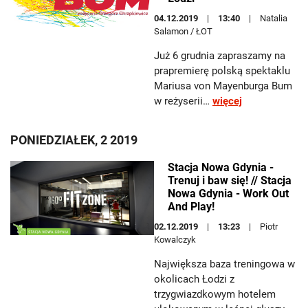
04.12.2019
13:40
Natalia
Salamon / ŁOT
Już 6 grudnia zapraszamy na
prapremierę polską spektaklu
Mariusa von Mayenburga Bum
w reżyserii…
więcej
PONIEDZIAŁEK, 2 2019
Stacja Nowa Gdynia -
Trenuj i baw się! // Stacja
Nowa Gdynia - Work Out
And Play!
02.12.2019
13:23
Piotr
Kowalczyk
Największa baza treningowa w
okolicach Łodzi z
trzygwiazdkowym hotelem