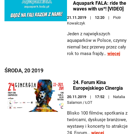
Aquapark FALA: ride the
waves with us*! [VIDEO]
21.11.2019
12:20
Piotr
Kowalczyk
Jeden z największych
aquaparków w Polsce, czynny
niemal bez przerwy przez cały
rok to masa frajdy…
więcej
ŚRODA, 20 2019
24. Forum Kina
Europejskiego Cinergia
20.11.2019
17:52
Natalia
Salamon / ŁOT
Blisko 100 filmów, spotkania z
twórcami, dyskusje branżowe,
wystawy i koncerty to atrakcje
24. Forum…
więcej