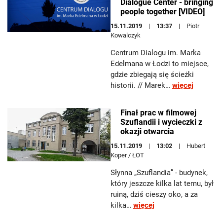
Dialogue Center - bringing
people together [VIDEO]
15.11.2019
13:37
Piotr
Kowalczyk
Centrum Dialogu im. Marka
Edelmana w Łodzi to miejsce,
gdzie zbiegają się ścieżki
historii. // Marek…
więcej
Finał prac w filmowej
Szuflandii i wycieczki z
okazji otwarcia
15.11.2019
13:02
Hubert
Koper / ŁOT
Słynna „Szuflandia” - budynek,
który jeszcze kilka lat temu, był
ruiną, dziś cieszy oko, a za
kilka…
więcej