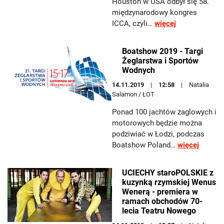
Houston w USA odbył się 58.
międzynarodowy kongres
ICCA, czyli…
więcej
Boatshow 2019 - Targi
Żeglarstwa i Sportów
Wodnych
14.11.2019
12:58
Natalia
Salamon / ŁOT
Ponad 100 jachtów żaglowych i
motorowych będzie można
podziwiać w Łodzi, podczas
Boatshow Poland…
więcej
UCIECHY staroPOLSKIE z
kuzynką rzymskiej Wenus
Wenerą - premiera w
ramach obchodów 70-
lecia Teatru Nowego