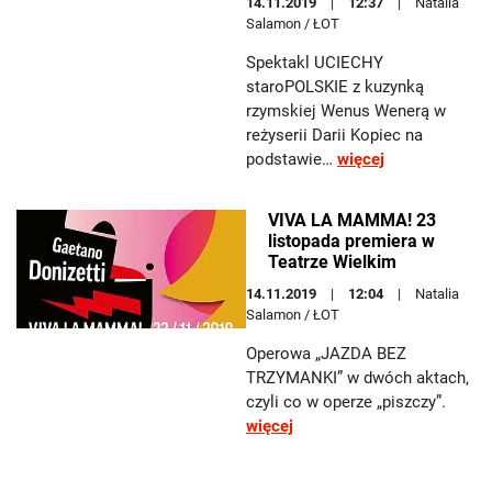
14.11.2019
12:37
Natalia
Salamon / ŁOT
Spektakl UCIECHY
staroPOLSKIE z kuzynką
rzymskiej Wenus Wenerą w
reżyserii Darii Kopiec na
podstawie…
więcej
VIVA LA MAMMA! 23
listopada premiera w
Teatrze Wielkim
14.11.2019
12:04
Natalia
Salamon / ŁOT
Operowa „JAZDA BEZ
TRZYMANKI” w dwóch aktach,
czyli co w operze „piszczy”.
więcej